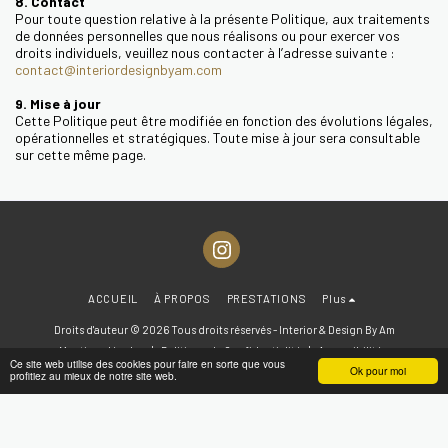
8. Contact
Pour toute question relative à la présente Politique, aux traitements
de données personnelles que nous réalisons ou pour exercer vos
droits individuels, veuillez nous contacter à l’adresse suivante :
contact@interiordesignbyam.com
9. Mise à jour
Cette Politique peut être modifiée en fonction des évolutions légales,
opérationnelles et stratégiques. Toute mise à jour sera consultable
sur cette même page.
ACCUEIL
À PROPOS
PRESTATIONS
Plus
Droits d'auteur © 2026 Tous droits réservés -
Interior & Design By Am
Mentions légales
|
Politique de Confidentialité
|
Accessibilité
Ce site web utilise des cookies pour faire en sorte que vous
Ok pour moi
profitiez au mieux de notre site web.