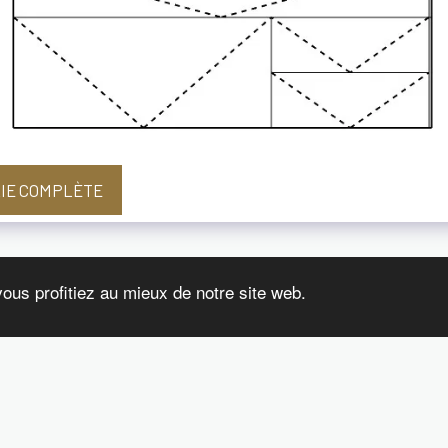
RIE COMPLÈTE
vous profitiez au mieux de notre site web.
À PROPOS
PRESTATIONS
AVANT/APRÈS
GALERIE
AVIS CLIENTS
Droits d'auteur © 2026 Tous droits réservés -
Interior & Design By Am
Mentions légales
|
Politique de Confidentialité
|
Accessibilité